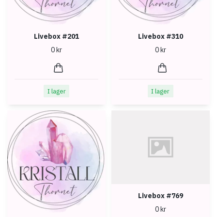
Livebox #201
Livebox #310
0 kr
0 kr
I lager
I lager
Livebox #769
0 kr