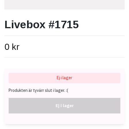
Livebox #1715
0 kr
Ej i lager
Produkten är tyvärr slut i lager. :(
Ej i lager