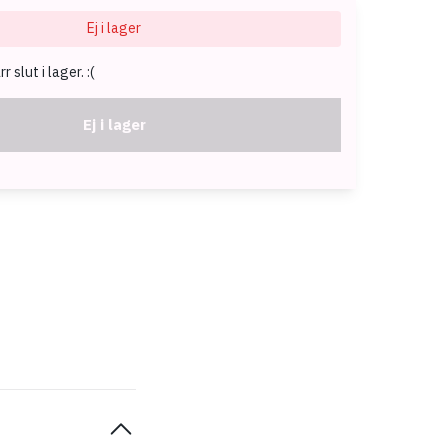
Ej i lager
 slut i lager. :(
Ej i lager