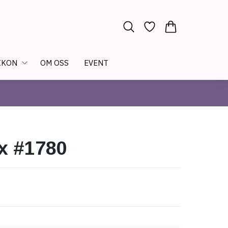
IKON
OM OSS
EVENT
x #1780