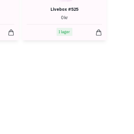
Livebox #525
0 kr
I lager