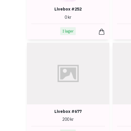
Livebox #252
0 kr
I lager
Livebox #677
200 kr