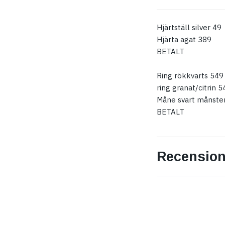
Hjärtställ silver 49
Hjärta agat 389
BETALT
Ring rökkvarts 549
ring granat/citrin 5
Måne svart månste
BETALT
Recension