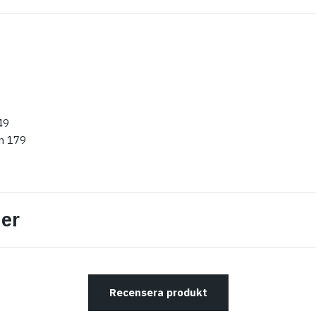
49
n 179
er
Recensera produkt