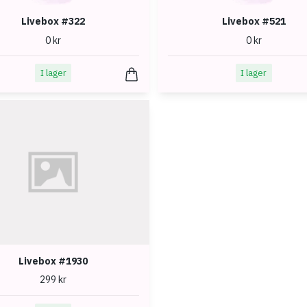
Livebox #322
Livebox #521
0 kr
0 kr
I lager
I lager
Livebox #1930
299 kr