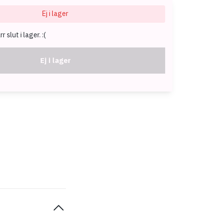
Ej i lager
 slut i lager. :(
Ej i lager