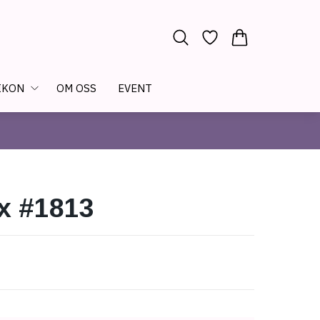
IKON
OM OSS
EVENT
x #1813