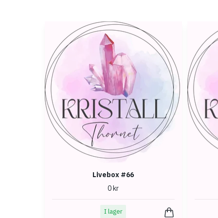
Livebox #66
0 kr
I lager