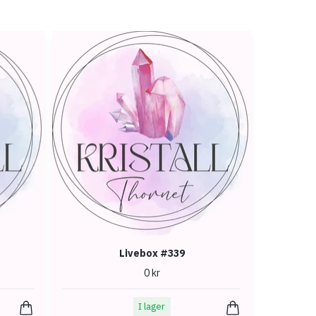
Livebox #339
0 kr
I lager