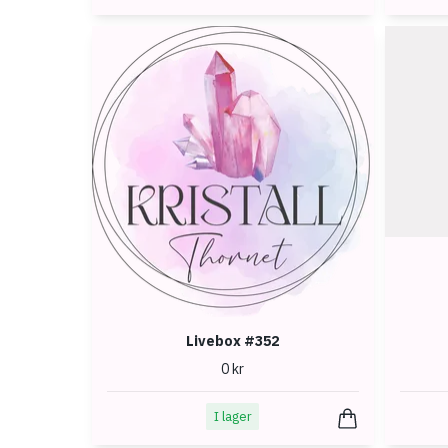
Livebox #352
0 kr
I lager