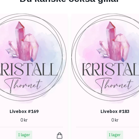
Livebox #169
Livebox #183
0 kr
0 kr
I lager
I lager