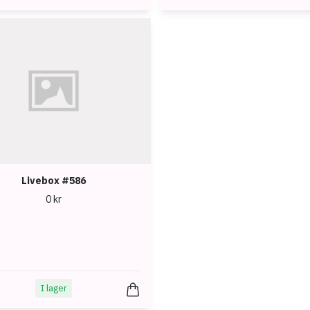
Livebox #586
0 kr
I lager