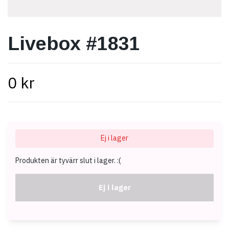
Livebox #1831
0 kr
Ej i lager
Produkten är tyvärr slut i lager. :(
Ej i lager