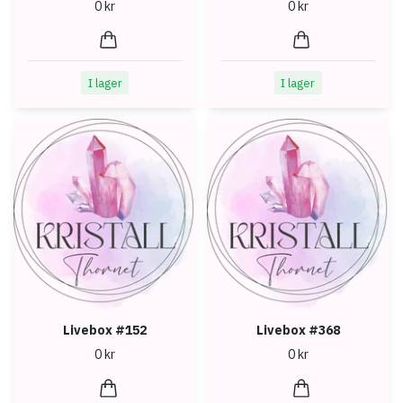
0 kr
0 kr
I lager
I lager
Livebox #152
Livebox #368
0 kr
0 kr