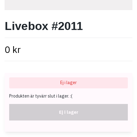
Livebox #2011
0 kr
Ej i lager
Produkten är tyvärr slut i lager. :(
Ej i lager