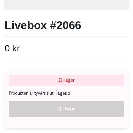
Livebox #2066
0 kr
Ej i lager
Produkten är tyvärr slut i lager. :(
Ej i lager