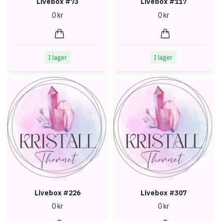
Livebox #73
Livebox #117
0 kr
0 kr
I lager
I lager
Livebox #226
Livebox #307
0 kr
0 kr