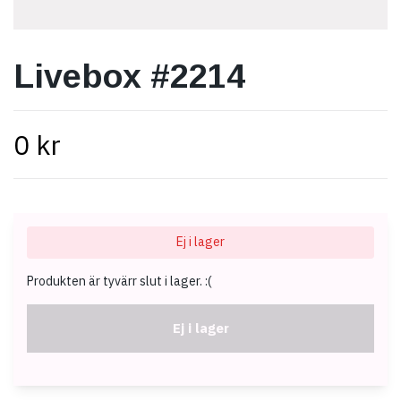
Livebox #2214
0 kr
Ej i lager
Produkten är tyvärr slut i lager. :(
Ej i lager