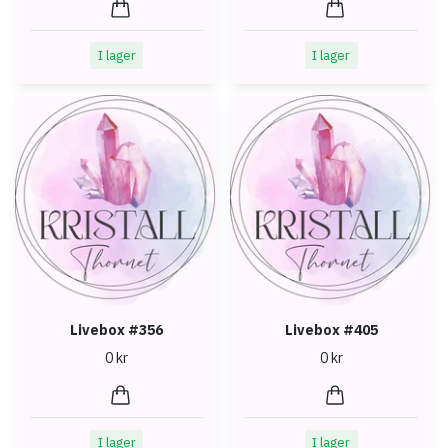
I lager
I lager
Livebox #356
Livebox #405
0 kr
0 kr
I lager
I lager