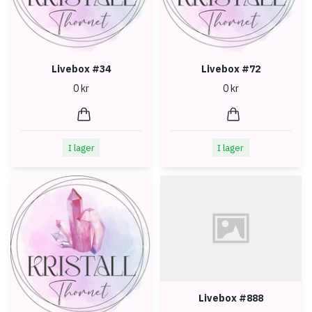
Livebox #34
Livebox #72
0 kr
0 kr
I lager
I lager
Livebox #888