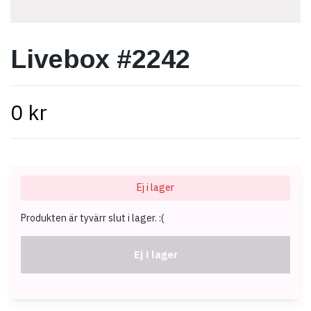
Livebox #2242
0 kr
Ej i lager
Produkten är tyvärr slut i lager. :(
Ej i lager