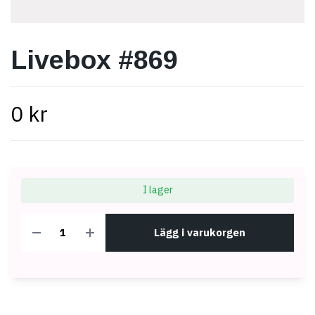
Livebox #869
0 kr
I lager
Lägg i varukorgen