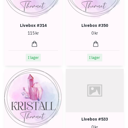
Livebox #314
Livebox #350
115 kr
0 kr
I lager
I lager
Livebox #533
0 kr