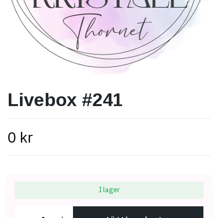
Livebox #241
0 kr
I lager