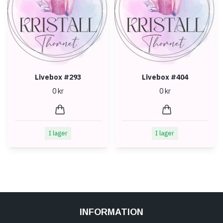
Livebox #293
Livebox #404
0 kr
0 kr
I lager
I lager
INFORMATION