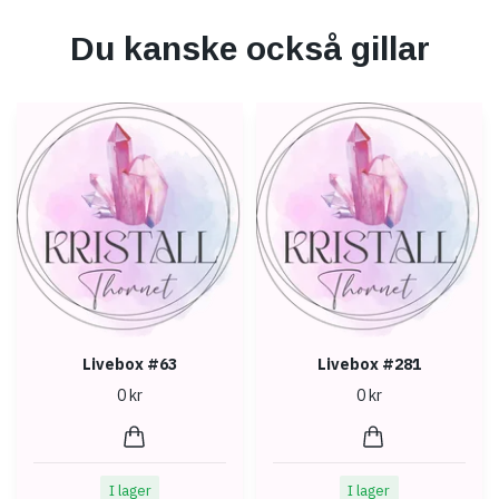
Du kanske också gillar
Livebox #63
Livebox #281
0 kr
0 kr
I lager
I lager