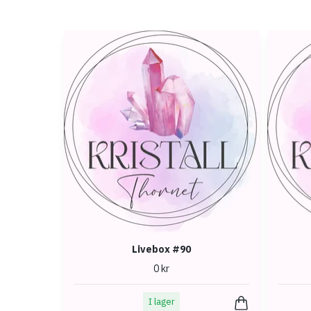
Livebox #90
0 kr
I lager