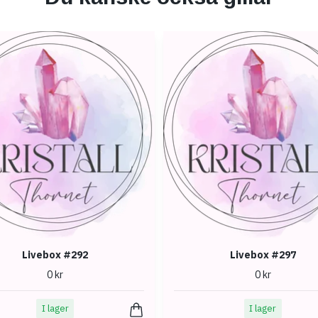
Livebox #292
Livebox #297
0 kr
0 kr
I lager
I lager