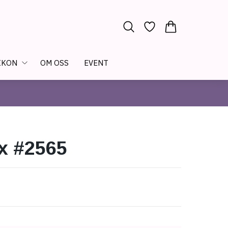
IKON
OM OSS
EVENT
x #2565