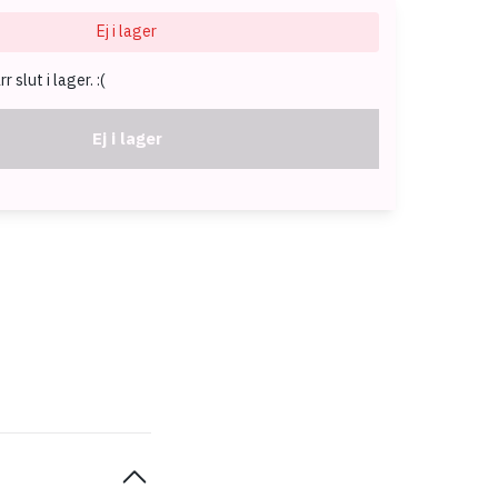
Ej i lager
 slut i lager. :(
Ej i lager