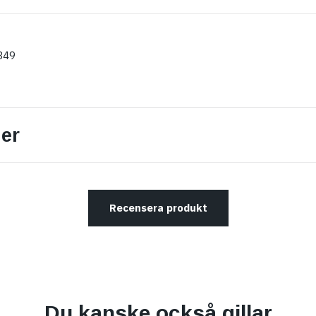
349
er
Recensera produkt
Du kanske också gillar