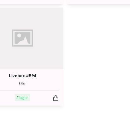
Livebox #594
0 kr
I lager