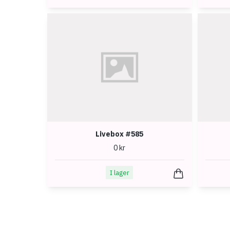
Livebox #585
0 kr
I lager