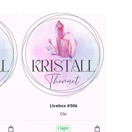
Livebox #506
0 kr
I lager