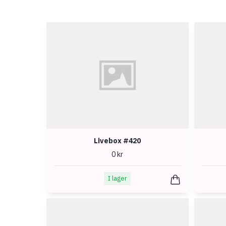
Livebox #420
0 kr
I lager