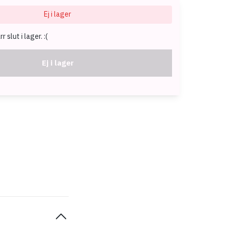
Ej i lager
 slut i lager. :(
Ej i lager