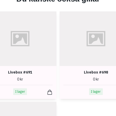
Livebox #691
Livebox #698
0 kr
0 kr
I lager
I lager