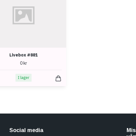
Livebox #881
0 kr
I lager
Social media
Mis