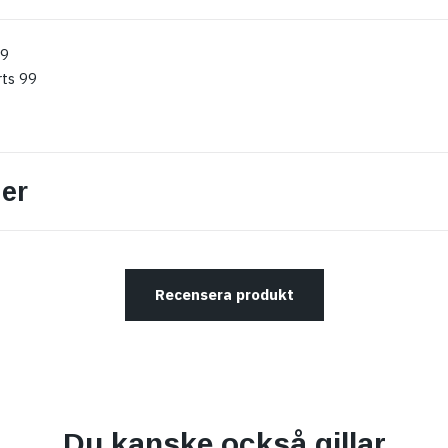
99
ts 99
er
Recensera produkt
Du kanske också gillar