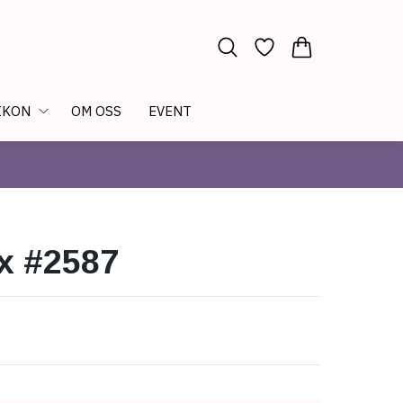
IKON
OM OSS
EVENT
x #2587