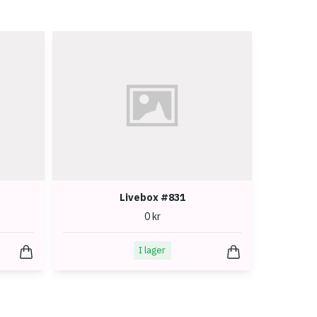
Livebox #831
0 kr
I lager