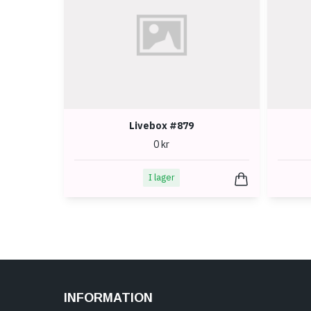
Livebox #879
0 kr
I lager
INFORMATION