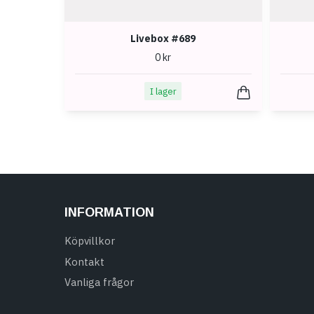
Livebox #689
0 kr
I lager
INFORMATION
Köpvillkor
Kontakt
Vanliga frågor