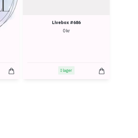
Livebox #686
0 kr
I lager