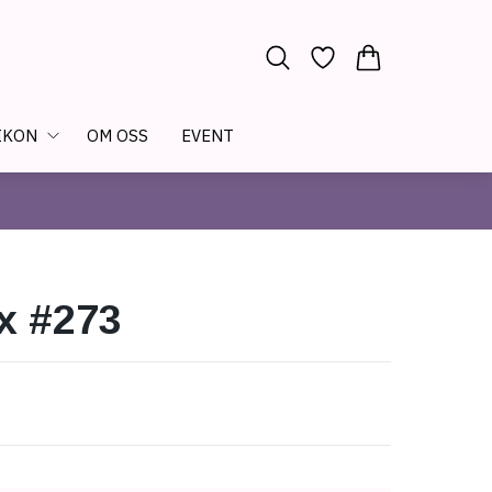
IKON
OM OSS
EVENT
x #273