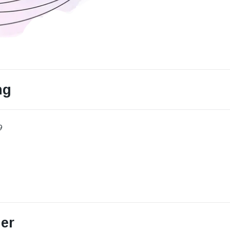
ng
9
er