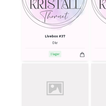
Livebox #37
0 kr
I lager