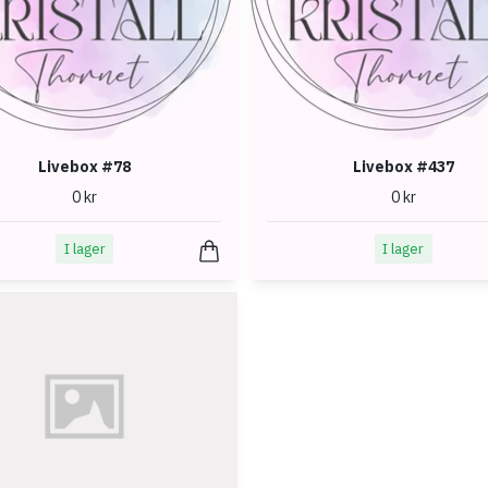
Livebox #78
Livebox #437
0 kr
0 kr
I lager
I lager