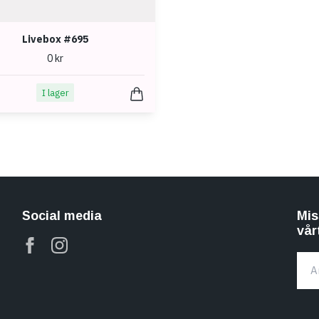
Livebox #695
0 kr
I lager
Social media
Mis
vår