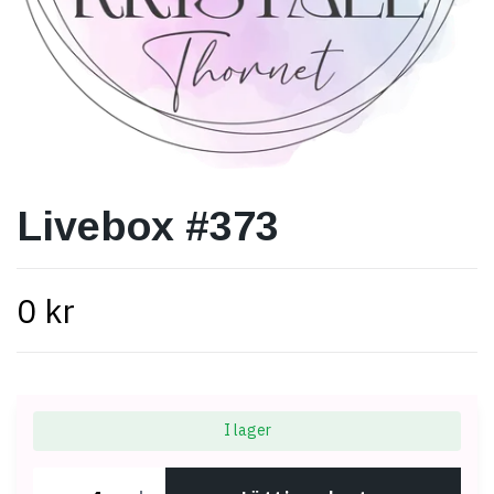
Livebox #373
0 kr
I lager