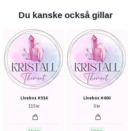
Du kanske också gillar
Livebox #314
Livebox #400
115 kr
0 kr