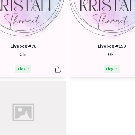
Livebox #76
Livebox #150
0 kr
0 kr
I lager
I lager