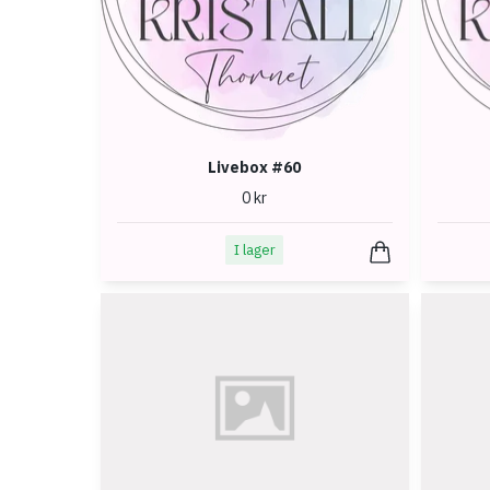
Livebox #60
0 kr
I lager