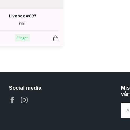
Livebox #897
0 kr
I lager
Social media
Mis
vår