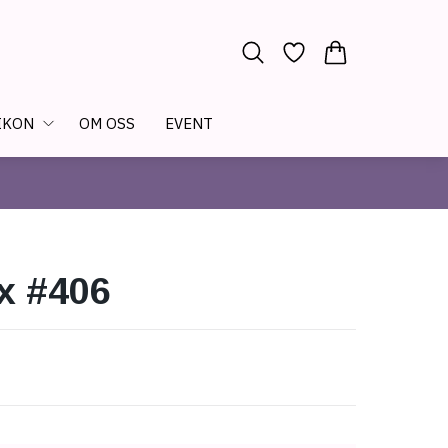
IKON
OM OSS
EVENT
x #406