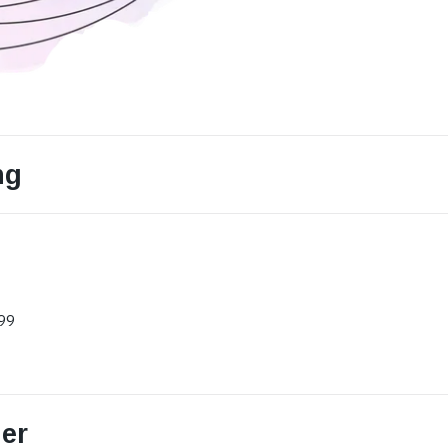
ng
99
er