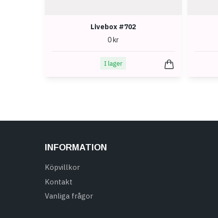
Livebox #702
0 kr
I lager
INFORMATION
Köpvillkor
Kontakt
Vanliga frågor