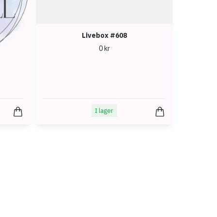
Livebox #608
0 kr
I lager