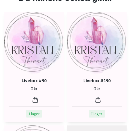
Livebox #90
Livebox #190
0 kr
0 kr
I lager
I lager