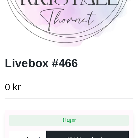
Livebox #466
0 kr
I lager