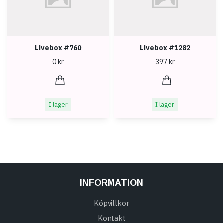
Livebox #760
Livebox #1282
0 kr
397 kr
I lager
I lager
INFORMATION
Köpvillkor
Kontakt