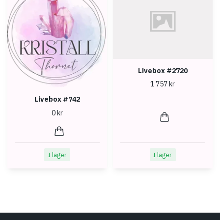
Livebox #2720
1 757 kr
Livebox #742
0 kr
I lager
I lager