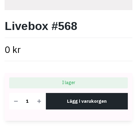
Livebox #568
0 kr
I lager
Lägg i varukorgen