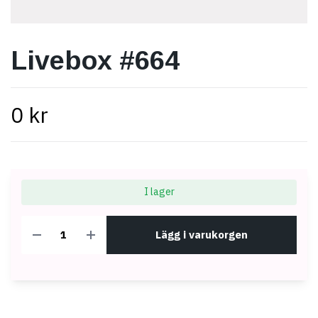
Livebox #664
0 kr
I lager
Lägg i varukorgen