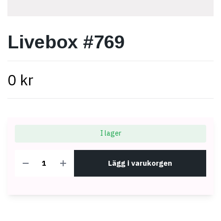
Livebox #769
0 kr
I lager
Lägg i varukorgen