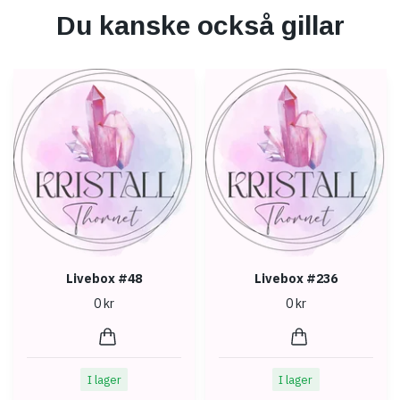
Du kanske också gillar
Livebox #48
Livebox #236
0 kr
0 kr
I lager
I lager