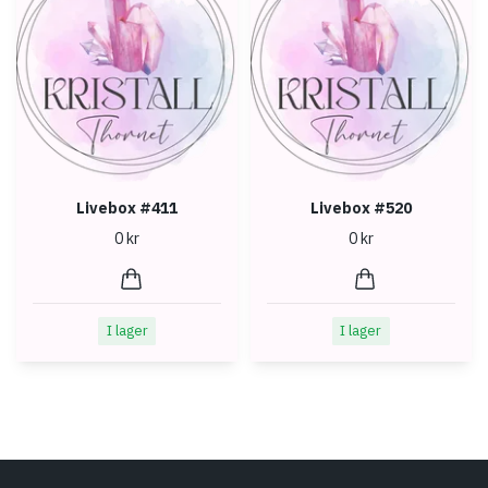
Livebox #411
Livebox #520
0 kr
0 kr
I lager
I lager