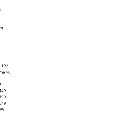
9
79
r 192
mma 90
9
 449
 499
 549
499