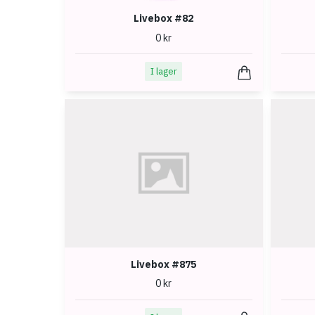
Livebox #82
0 kr
I lager
Livebox #875
0 kr