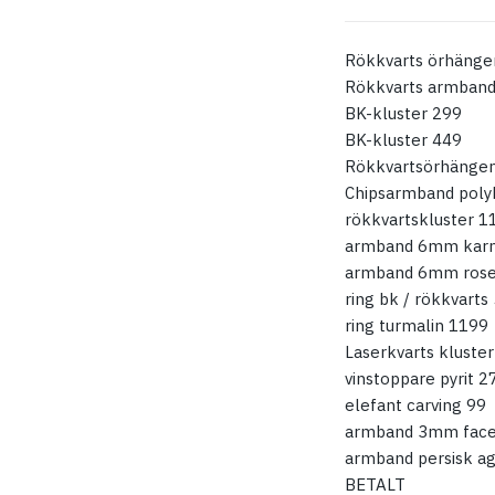
Rökkvarts örhänge
Rökkvarts armband 
BK-kluster 299
BK-kluster 449
Rökkvartsörhängen
Chipsarmband pol
rökkvartskluster 1
armband 6mm karn
armband 6mm rose
ring bk / rökkvarts
ring turmalin 1199
Laserkvarts kluste
vinstoppare pyrit 2
elefant carving 99
armband 3mm facet
armband persisk a
BETALT