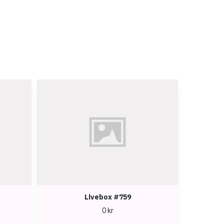
Livebox #759
0 kr