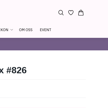
IKON
OM OSS
EVENT
x #826