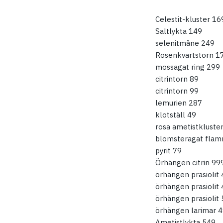
Celestit-kluster 16
Saltlykta 149
selenitmåne 249
Rosenkvartstorn 1
mossagat ring 299
citrintorn 89
citrintorn 99
lemurien 287
klotställ 49
rosa ametistkluste
blomsteragat fla
pyrit 79
Örhängen citrin 99
örhängen prasiolit
örhängen prasiolit
örhängen prasiolit
örhängen larimar 
Ametistlykta 549