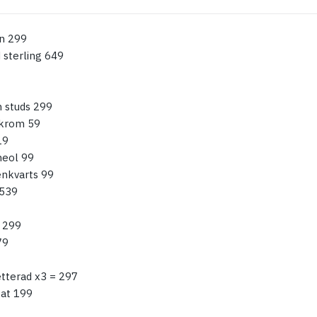
n 299
sterling 649
 studs 299
ykrom 59
19
eol 99
nkvarts 99
 539
r 299
79
terad x3 = 297
gat 199