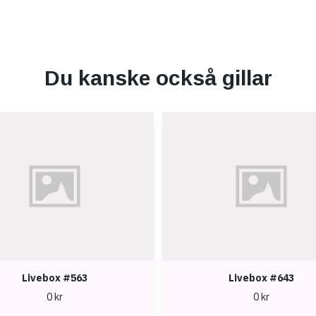
Du kanske också gillar
Livebox #563
Livebox #643
0 kr
0 kr