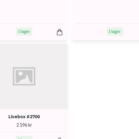
I lager
I lager
Livebox #2700
2 196 kr