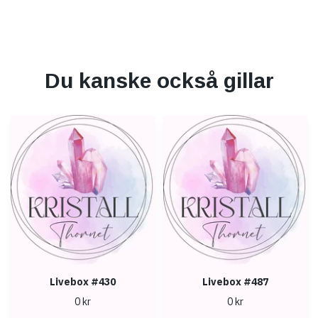
Du kanske också gillar
Livebox #430
Livebox #487
0 kr
0 kr