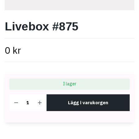
Livebox #875
0 kr
I lager
Lägg i varukorgen