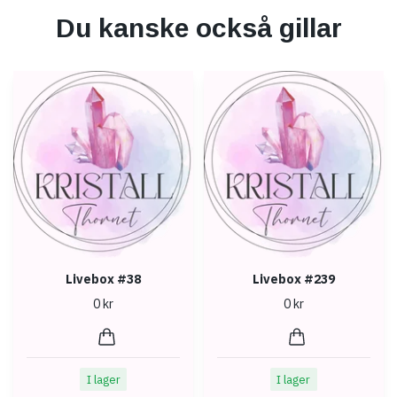
Du kanske också gillar
Livebox #38
Livebox #239
0 kr
0 kr
I lager
I lager