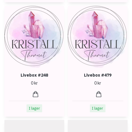
Livebox #248
Livebox #479
0 kr
0 kr
I lager
I lager