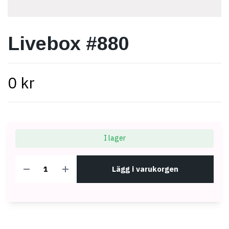
Livebox #880
0 kr
I lager
Lägg i varukorgen