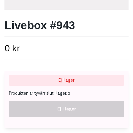
Livebox #943
0 kr
Ej i lager
Produkten är tyvärr slut i lager. :(
Ej i lager