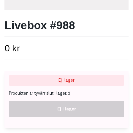
Livebox #988
0 kr
Ej i lager
Produkten är tyvärr slut i lager. :(
Ej i lager