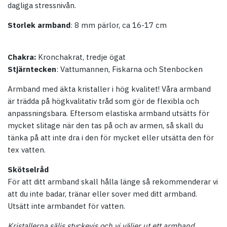
dagliga stressnivån.
Storlek armband
: 8 mm pärlor, ca 16-17 cm
Chakra:
Kronchakrat, tredje ögat
Stjärntecken
: Vattumannen, Fiskarna och Stenbocken
Armband med äkta kristaller i hög kvalitet! Våra armband
är trädda på högkvalitativ tråd som gör de flexibla och
anpassningsbara. Eftersom elastiska armband utsätts för
mycket slitage när den tas på och av armen, så skall du
tänka på att inte dra i den för mycket eller utsätta den för
tex vatten.
Skötselråd
För att ditt armband skall hålla länge så rekommenderar vi
att du inte badar, tränar eller sover med ditt armband.
Utsätt inte armbandet för vatten.
Kristallerna säljs styckevis och vi väljer ut ett armband