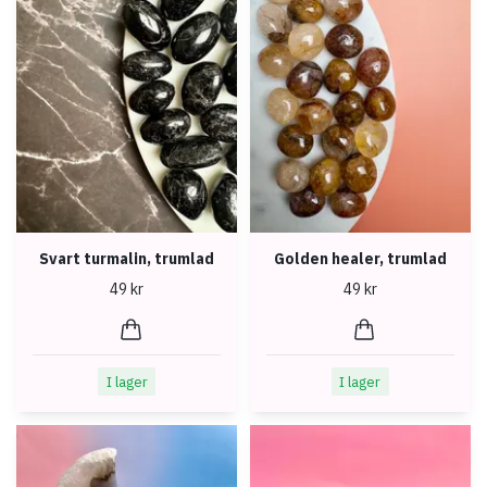
Svart turmalin, trumlad
Golden healer, trumlad
49 kr
49 kr
I lager
I lager