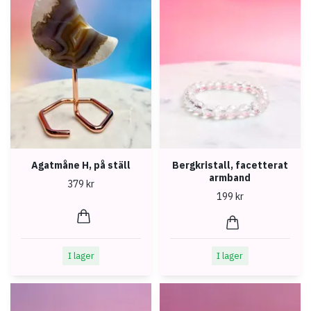
Agatmåne H, på ställ
Bergkristall, facetterat
armband
379 kr
199 kr
I lager
I lager