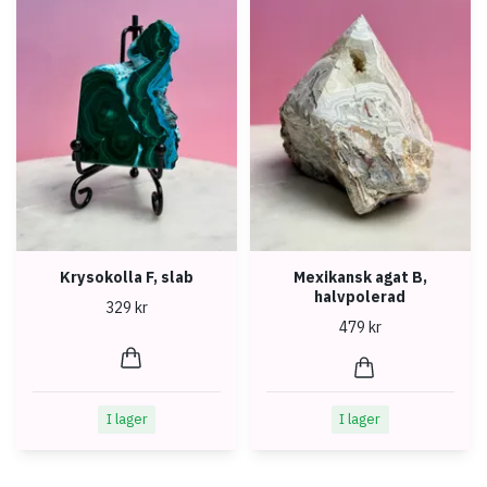
Krysokolla F, slab
Mexikansk agat B,
halvpolerad
329 kr
479 kr
I lager
I lager