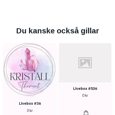
Du kanske också gillar
Livebox #536
0 kr
Livebox #36
0 kr