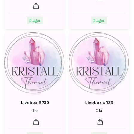
I lager
I lager
Livebox #730
Livebox #733
0 kr
0 kr