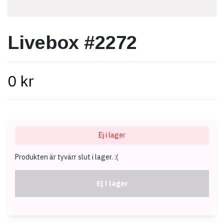
Livebox #2272
0 kr
Ej i lager
Produkten är tyvärr slut i lager. :(
Ej i lager