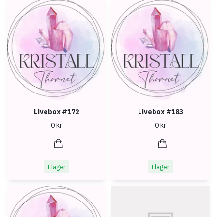
Livebox #172
Livebox #183
0 kr
0 kr
I lager
I lager