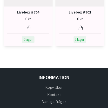
Livebox #764
Livebox #901
0 kr
0 kr
I lager
I lager
INFORMATION
Köpvillkor
Kontakt
Vanliga frågor