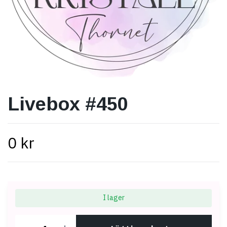
Livebox #450
0 kr
I lager