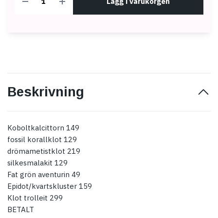
Lägg i varukorgen
Beskrivning
Koboltkalcittorn 149
fossil korallklot 129
drömametistklot 219
silkesmalakit 129
Fat grön aventurin 49
Epidot/kvartskluster 159
Klot trolleit 299
BETALT