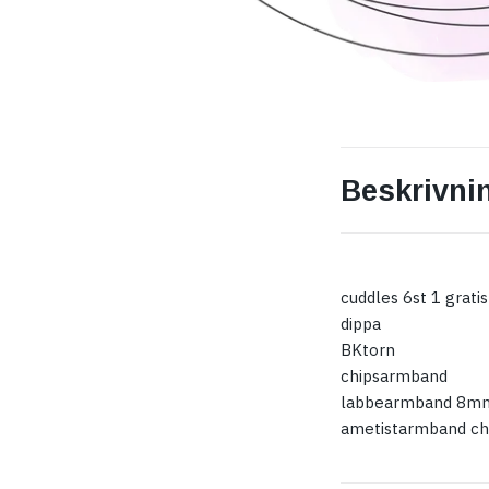
Beskrivni
cuddles 6st 1 gratis
dippa
BKtorn
chipsarmband
labbearmband 8m
ametistarmband ch