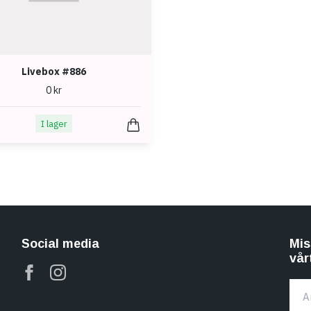
Livebox #886
0 kr
I lager
Social media
Mis
vår