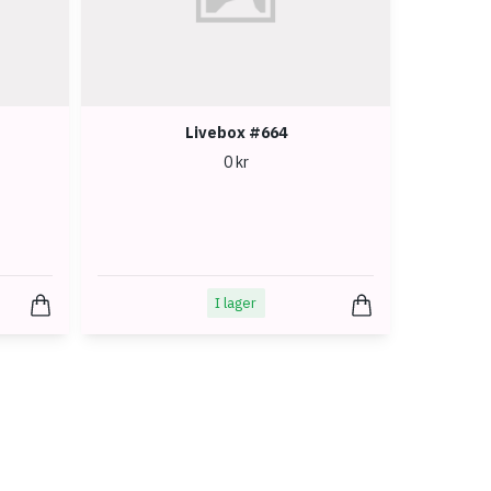
Livebox #664
0 kr
I lager