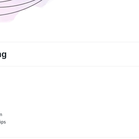
ng
m
ips