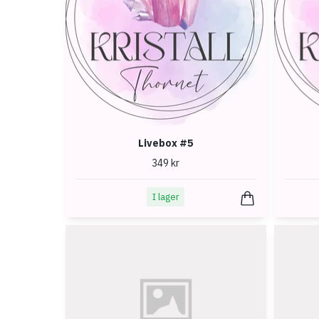
Livebox #5
349 kr
I lager