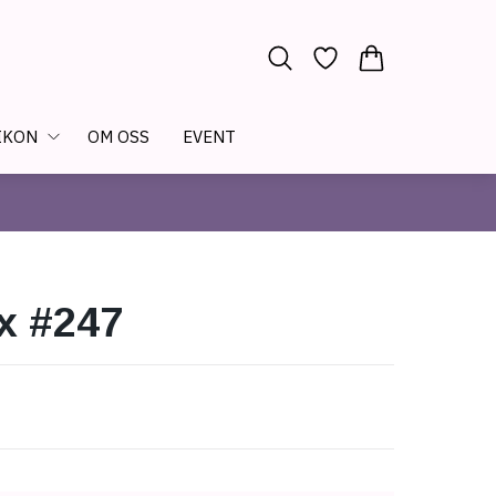
IKON
OM OSS
EVENT
x #247