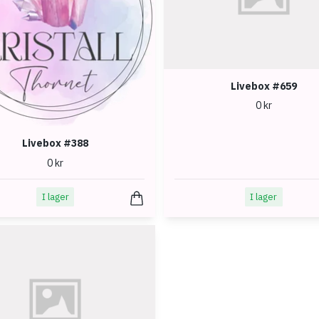
Livebox #659
0 kr
Livebox #388
0 kr
I lager
I lager