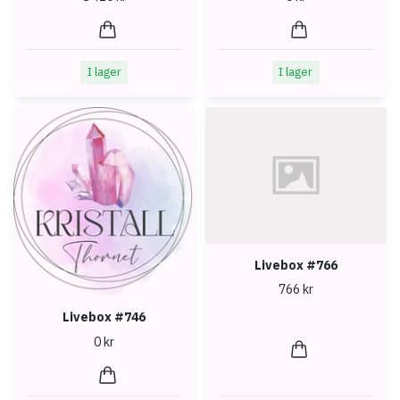
I lager
I lager
Livebox #766
766 kr
Livebox #746
0 kr